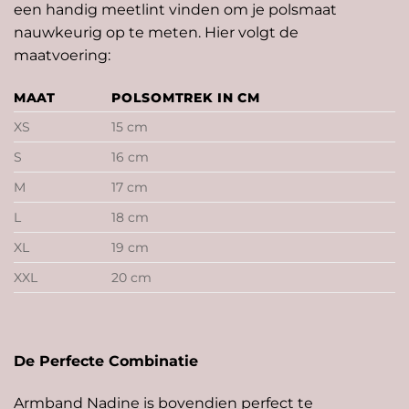
een handig
meetlint
vinden om je polsmaat
nauwkeurig op te meten. Hier volgt de
maatvoering:
MAAT
POLSOMTREK IN CM
XS
15 cm
S
16 cm
M
17 cm
L
18 cm
XL
19 cm
XXL
20 cm
De Perfecte Combinatie
Armband Nadine is bovendien perfect te