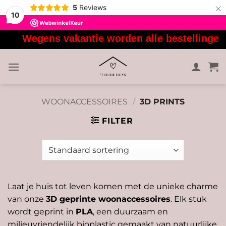
×
5
Reviews
10
Ga
Wegens vakantie worden alle bestellingen 
naar
inhoud
WOONACCESSOIRES
/
3D PRINTS
FILTER
Laat je huis tot leven komen met de unieke charme
van onze
3D geprinte woonaccessoires
. Elk stuk
wordt geprint in
PLA
, een duurzaam en
milieuvriendelijk bioplastic gemaakt van natuurlijke