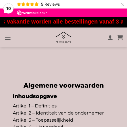
×
5
Reviews
10
Ga
ie worden alle bestellingen vanaf 3 augustus
naar
inhoud
Algemene voorwaarden
Inhoudsopgave
Artikel 1 – Definities
Artikel 2 – Identiteit van de ondernemer
Artikel 3 – Toepasselijkheid