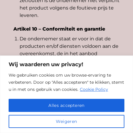
zetfouten is de ondernemer niet verplicht
het product volgens de foutieve prijs te
leveren.
Artikel 10 – Conformiteit en garantie
De ondernemer staat er voor in dat de
producten en/of diensten voldoen aan de
overeenkomst, de in het aanbod
vermelde specificaties, aan de redelijke
Wij waarderen uw privacy!
eisen van deugdelijkheid en/of
We gebruiken cookies om uw browse-ervaring te
bruikbaarheid en de op de datum van de
verbeteren. Door op "Alles accepteren" te klikken, stemt
totstandkoming van de overeenkomst
u in met ons gebruik van cookies.
Cookie Policy
bestaande wettelijke bepalingen en/of
overheidsvoorschriften. Indien
Alles accepteren
overeengekomen staat de ondernemer
er tevens voor in dat het product
geschikt is voor ander dan normaal
Weigeren
gebruik.