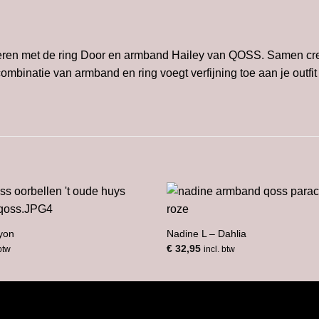
eren met de ring Door en armband
Hailey
van QOSS. Samen creër
ombinatie van armband en ring voegt verfijning toe aan je outf
yon
Nadine L – Dahlia
€
32,95
 btw
incl. btw