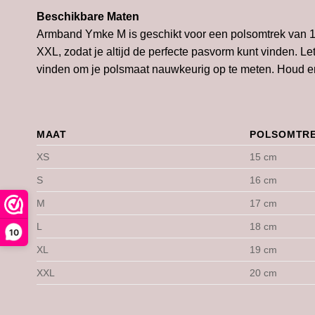
Beschikbare Maten
Armband Ymke M is geschikt voor een polsomtrek van 
XXL, zodat je altijd de perfecte pasvorm kunt vinden. L
vinden om je polsmaat nauwkeurig op te meten. Houd er 
MAAT
POLSOMTRE
XS
15 cm
S
16 cm
M
17 cm
L
18 cm
10
XL
19 cm
XXL
20 cm