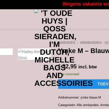
Wegens vakantie worden
SIERADEN
/
ARMBANDEN - Q
Ymke M – Blau
32,95
€
incl. btw
1 op voorraad
TOEV
Artikelnummer:
ymke blauw M
Categorieën:
Alle armbanden
,
Armba