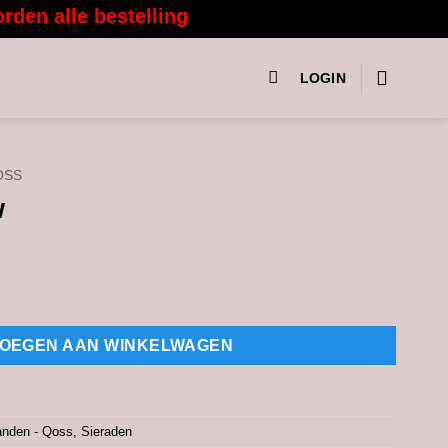
 alle bestellingen vanaf 3 augustus weer met
LOGIN
OSS
w
OEGEN AAN WINKELWAGEN
nden - Qoss
,
Sieraden