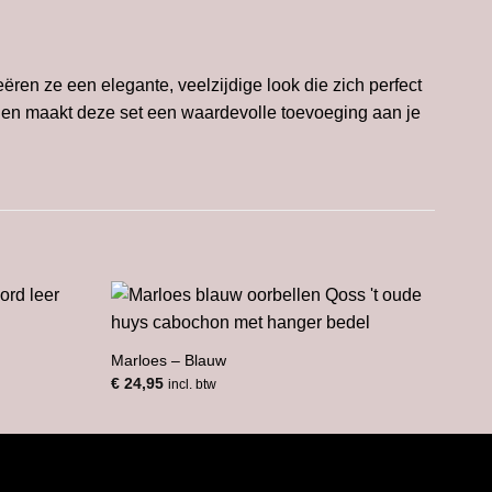
en ze een elegante, veelzijdige look die zich perfect
it en maakt deze set een waardevolle toevoeging aan je
Loïs
€
34,
Marloes – Blauw
€
24,95
incl. btw