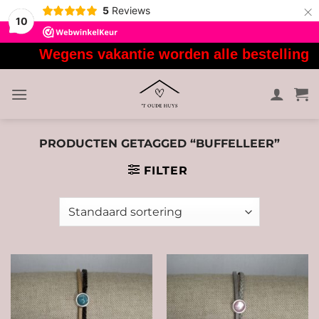
×
5
Reviews
10
Ga
Wegens vakantie worden alle bestellingen 
naar
inhoud
PRODUCTEN GETAGGED “BUFFELLEER”
FILTER