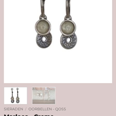
SIERADEN
/
OORBELLEN - QOSS