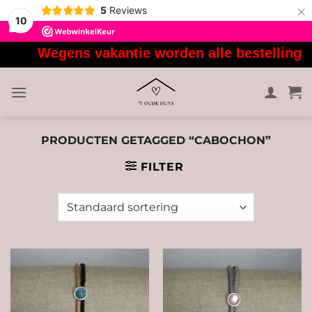
×
5
Reviews
10
Ga
Wegens vakantie worden alle bestellingen 
naar
inhoud
PRODUCTEN GETAGGED “CABOCHON”
FILTER