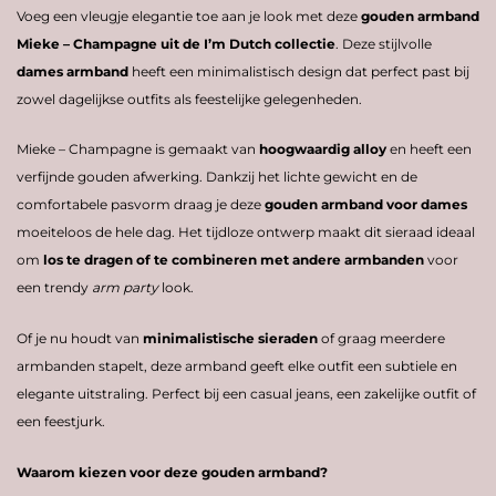
Voeg
een
vleugje
elegantie
toe
aan
je
look
met
deze
gouden
armband
Mieke – Champagne
uit
de
I’m
Dutch
collectie
.
Deze
stijlvolle
dames
armband
heeft
een
minimalistisch
design
dat
perfect
past
bij
zowel
dagelijkse
outfits
als
feestelijke
gelegenheden.
Mieke – Champagne
is
gemaakt
van
hoogwaardig
alloy
en
heeft
een
verfijnde
gouden
afwerking.
Dankzij
het
lichte
gewicht
en
de
comfortabele
pasvorm
draag
je
deze
gouden
armband
voor
dames
moeiteloos
de
hele
dag.
Het
tijdloze
ontwerp
maakt
dit
sieraad
ideaal
om
los
te
dragen
of
te
combineren
met
andere
armbanden
voor
een
trendy
arm
party
look.
Of
je
nu
houdt
van
minimalistische
sieraden
of
graag
meerdere
armbanden
stapelt,
deze
armband
geeft
elke
outfit
een
subtiele
en
elegante
uitstraling.
Perfect
bij
een
casual
jeans,
een
zakelijke
outfit
of
een
feestjurk.
Waarom
kiezen
voor
deze
gouden
armband?