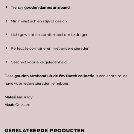
Trendy
gouden
dames
armband
Minimalistisch
en
stijlvol
design
Lichtgewicht
en
comfortabel
om
te
dragen
Perfect
te
combineren
met
andere
sieraden
Geschikt
voor
elke
gelegenheid
Deze
gouden
armband
uit
de
I’m
Dutch
collectie
is
een
echte
must-
have
voor
iedere
sieradenliefhebber.
Materiaal:
Alloy
Maat:
One
size
GERELATEERDE PRODUCTEN