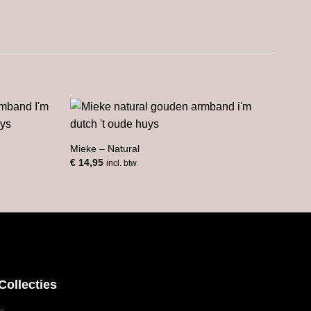
Mieke – Natural
€
14,95
incl. btw
Fem 
€
12,
Collecties