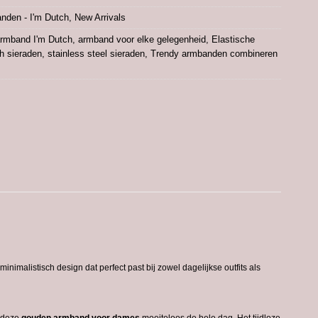
nden - I'm Dutch
,
New Arrivals
rmband I'm Dutch
,
armband voor elke gelegenheid
,
Elastische
ch sieraden
,
stainless steel sieraden
,
Trendy armbanden combineren
minimalistisch
design
dat
perfect
past
bij
zowel
dagelijkse
outfits
als