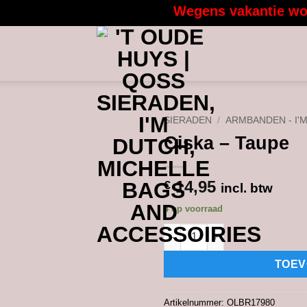
Wegens vakantie worden
SIERADEN
/
ARMBANDEN - I'
Ciska – Taupe
14,95
€
incl. btw
4 op voorraad
Ciska - Taupe aantal
TOEV
Artikelnummer:
OLBR17980