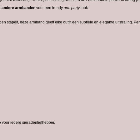
gouden
afwerking.
Dankzij
het
lichte
gewicht
en
de
comfortabele
pasvorm
draag
je
t
andere
armbanden
voor
een
trendy
arm
party
look.
den
stapelt,
deze
armband
geeft
elke
outfit
een
subtiele
en
elegante
uitstraling.
Per
e
voor
iedere
sieradenliefhebber.