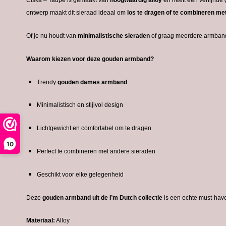
Ciska – Taupe
is
gemaakt
van
hoogwaardig
alloy
en
heeft
een
verfijnde
ontwerp
maakt
dit
sieraad
ideaal
om
los
te
dragen
of
te
combineren
me
Of
je
nu
houdt
van
minimalistische
sieraden
of
graag
meerdere
armban
Waarom
kiezen
voor
deze
gouden
armband?
Trendy
gouden
dames
armband
Minimalistisch
en
stijlvol
design
Lichtgewicht
en
comfortabel
om
te
dragen
10
Perfect
te
combineren
met
andere
sieraden
Geschikt
voor
elke
gelegenheid
Deze
gouden
armband
uit
de
I’m
Dutch
collectie
is
een
echte
must-
hav
Materiaal:
Alloy