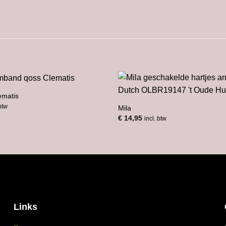
ematis
 btw
Mila
€
14,95
incl. btw
Links