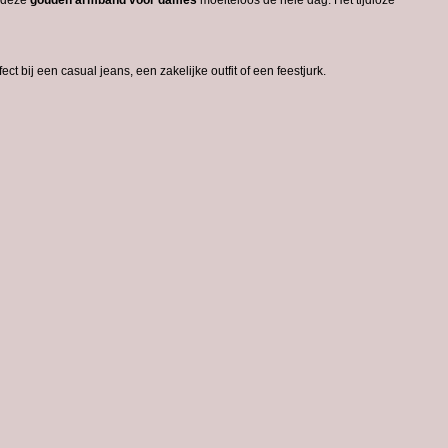
deze
gouden
armband
voor
dames
moeiteloos
de
hele
dag.
Het
tijdloze
fect
bij
een
casual
jeans,
een
zakelijke
outfit
of
een
feestjurk.