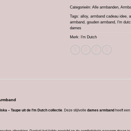
Categorieën:
Alle armbanden
,
Armba
Tags:
alloy
,
armband cadeau idee
,
a
armband
,
gouden armband
,
I'm dut
dames
Merk:
I'm Dutch
Armband
iska – Taupe
uit
de
I’m
Dutch
collectie
.
Deze
stijlvolle
dames
armband
heeft
een