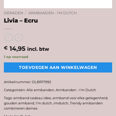
SIERADEN
/
ARMBANDEN - I'M DUTCH
Livia – Ecru
14,95
€
incl. btw
1 op voorraad
TOEVOEGEN AAN WINKELWAGEN
Artikelnummer:
OLBR17992
Categorieën:
Alle armbanden
,
Armbanden - I'm Dutch
Tags:
armband cadeau idee
,
armband voor elke gelegenheid
,
gouden armband
,
I'm dutch
,
imdutch
,
Trendy armbanden
combineren dames