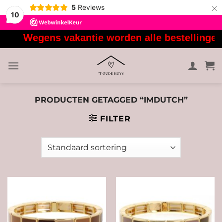
×
5
Reviews
10
Ga
Wegens vakantie worden alle bestellingen v
naar
inhoud
PRODUCTEN GETAGGED “IMDUTCH”
FILTER