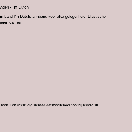
nden - I'm Dutch
rmband I'm Dutch
,
armband voor elke gelegenheid
,
Elastische
neren dames
 look. Een veelzijdig sieraad dat moeiteloos past bij iedere stijl.