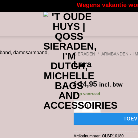
Wegens vakantie worden
SIERADEN
/
ARMBANDEN - I'
Lara
14,95
€
incl. btw
2 op voorraad
Lara aantal
TOEV
Artikelnummer:
OLBR16180