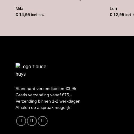
Mila
Lori
€
14,95
€
12,95
incl. btw
incl.
Standaard verzendkosten €3,95
Gratis verzending vanaf €75,-
Verzending binnen 1-2 werkdagen
A
fhalen op afspraak mogelijk