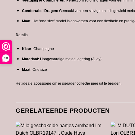
Veelzijdig te Combineren:
Perfect om solo te dragen voor een minima
Comfortabel Dragen:
Gemaakt van een stevige en lichtgewicht meta
Maat:
Het ‘one size’ model is ontworpen voor een flexibele en pretti
Details
Kleur:
Champagne
10
Materiaal:
Hoogwaardige metaallegering (Alloy)
Maat:
One size
Het ideale accessoire om je sieradencollectie mee uit te breiden.
GERELATEERDE PRODUCTEN