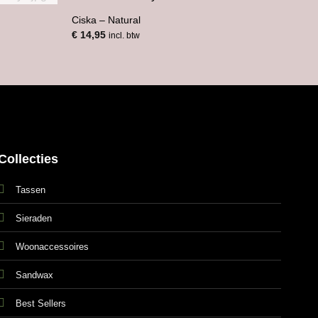
Ciska – Natural
€
14,95
incl. btw
Mar
€
12,
Collecties
Tassen
Sieraden
Woonaccessoires
Sandwax
Best Sellers