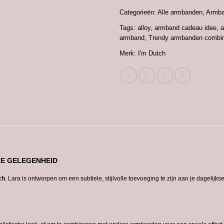
Categorieën:
Alle armbanden
,
Armba
Tags:
alloy
,
armband cadeau idee
,
a
armband
,
Trendy armbanden combi
Merk:
I'm Dutch
KE GELEGENHEID
ch
. Lara is ontworpen om een subtiele, stijlvolle toevoeging te zijn aan je dagelijkse