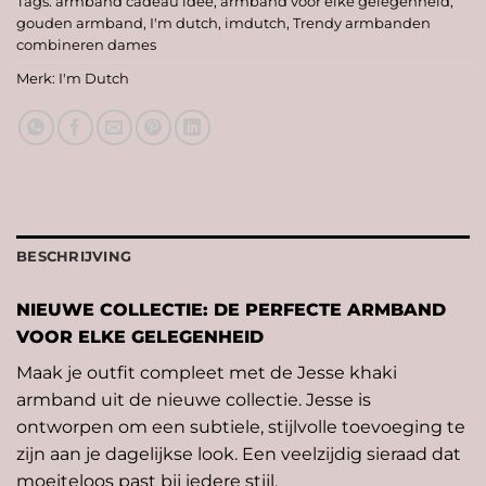
Tags:
armband cadeau idee
,
armband voor elke gelegenheid
,
gouden armband
,
I'm dutch
,
imdutch
,
Trendy armbanden
combineren dames
Merk:
I'm Dutch
BESCHRIJVING
NIEUWE COLLECTIE: DE PERFECTE ARMBAND
VOOR ELKE GELEGENHEID
Maak je outfit compleet met de Jesse khaki
armband uit de nieuwe collectie. Jesse is
ontworpen om een subtiele, stijlvolle toevoeging te
zijn aan je dagelijkse look. Een veelzijdig sieraad dat
moeiteloos past bij iedere stijl.