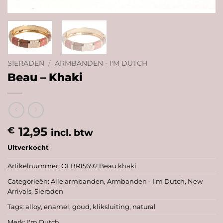
SIERADEN
/
ARMBANDEN - I'M DUTCH
Beau – Khaki
12,95
€
incl. btw
Uitverkocht
Artikelnummer:
OLBR15692 Beau khaki
Categorieën:
Alle armbanden
,
Armbanden - I'm Dutch
,
New
Arrivals
,
Sieraden
Tags:
alloy
,
enamel
,
goud
,
kliksluiting
,
natural
Merk:
I'm Dutch