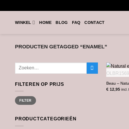
Ga
naar
inhoud
WINKEL
HOME
BLOG
FAQ
CONTACT
PRODUCTEN GETAGGED “ENAMEL”
Zoeken
naar:
Beau – Natu
FILTEREN OP PRIJS
€
12,95
incl.
Min.
Max.
FILTER
prijs
prijs
PRODUCTCATEGORIEËN