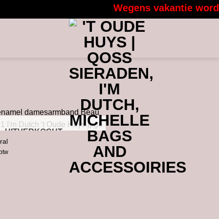
Wegens vakantie worden 
UITVERKOCHT
ral
 btw