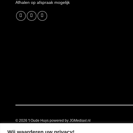
A
fhalen op afspraak mogelijk
© 2026
't Oude Huys powered by JGMediaxl.nl
Wij waarderen uw privacy!