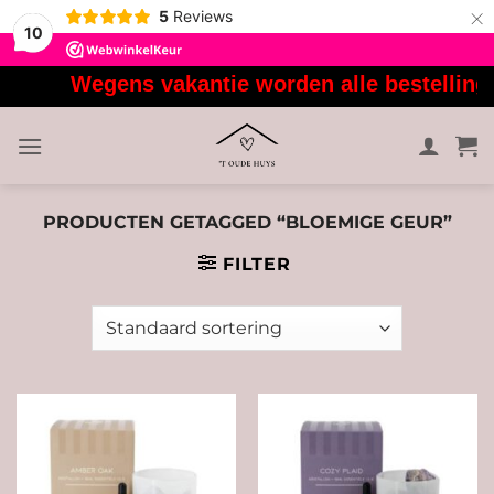
×
5
Reviews
10
Ga
Wegens vakantie worden alle bestellinge
naar
inhoud
PRODUCTEN GETAGGED “BLOEMIGE GEUR”
FILTER