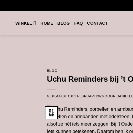
Ga
naar
inhoud
WINKEL
HOME
BLOG
FAQ
CONTACT
BLOG
Uchu Reminders bij ’t 
GEPLAATST OP
1 FEBRUARI 2026
DOOR
DANIELL
01
feb
alsof ze nét iets meer zeggen. Bij ’t Ou
iets kunnen betekenen. Daarom ben ik ont