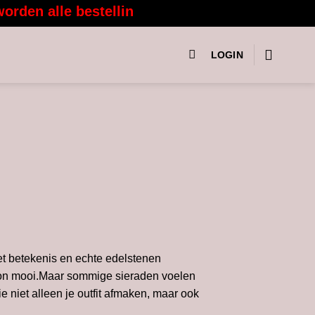
den alle bestellingen vanaf 3 augustus weer m
LOGIN
t betekenis en echte edelstenen
on mooi.Maar sommige sieraden voelen
 niet alleen je outfit afmaken, maar ook