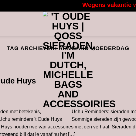
Wegens vakantie wor
TAG ARCHIEVEN:
ARMBAND MOEDERDAG
Oude Huys
E
Uchu Reminders: sieraden me
Sommige sieraden zijn gewo
de Huys houden we van accessoires met een verhaal. Sieraden die
zettend blij dat je vanaf nu het […]