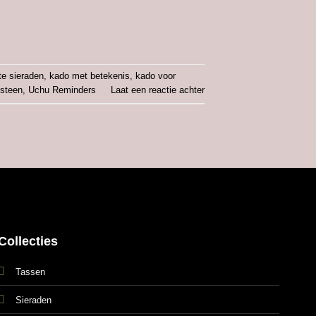
e sieraden
,
kado met betekenis
,
kado voor
lsteen
,
Uchu Reminders
Laat een reactie achter
Collecties
Tassen
Sieraden