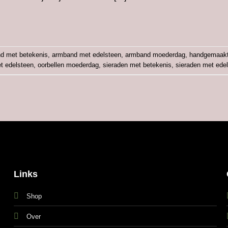
d met betekenis
,
armband met edelsteen
,
armband moederdag
,
handgemaakt
t edelsteen
,
oorbellen moederdag
,
sieraden met betekenis
,
sieraden met ede
Links
Shop
Over