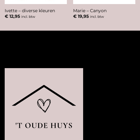
Ivette – diverse kleuren
Marie – Canyon
€
12,95
€
19,95
incl. btw
incl. btw