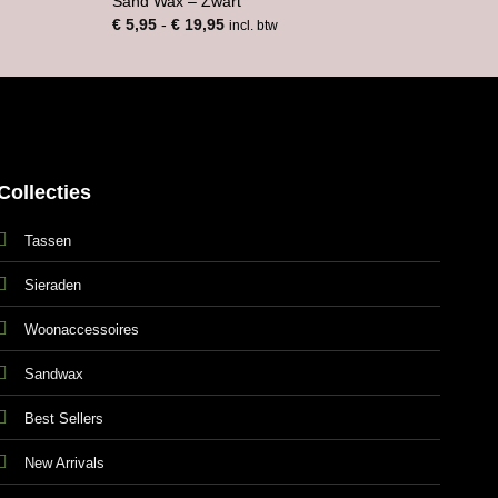
Sand Wax – Zwart
Prijsklasse:
€
5,95
-
€
19,95
incl. btw
€ 5,95
tot
€ 19,95
Collecties
Tassen
Sieraden
Woonaccessoires
Sandwax
Best Sellers
New Arrivals