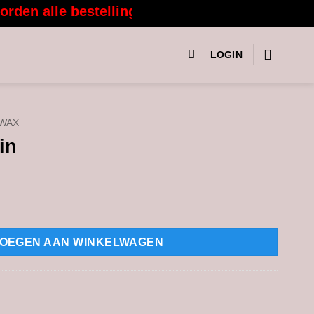
n alle bestellingen vanaf 3 augustus weer me
LOGIN
 WAX
in
OEGEN AAN WINKELWAGEN