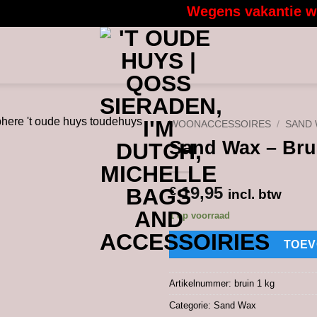
Wegens vakantie worde
WOONACCESSOIRES
/
SAND
Sand Wax – Bru
19,95
€
incl. btw
1 op voorraad
TOEV
Artikelnummer:
bruin 1 kg
Categorie:
Sand Wax