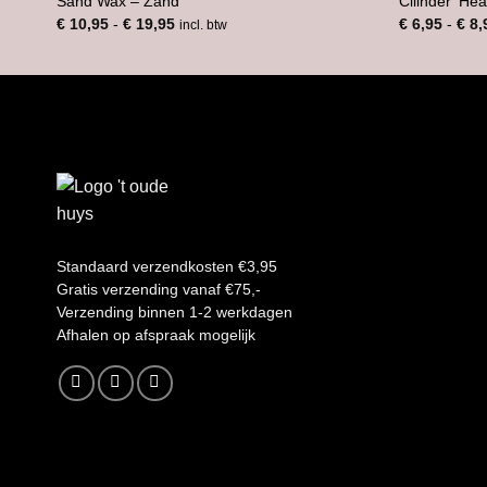
Sand Wax – Zand
Cilinder ‘Hea
Prijsklasse:
€
10,95
-
€
19,95
€
6,95
-
€
8,
incl. btw
€ 10,95
tot
€ 19,95
Standaard verzendkosten €3,95
Gratis verzending vanaf €75,-
Verzending binnen 1-2 werkdagen
A
fhalen op afspraak mogelijk