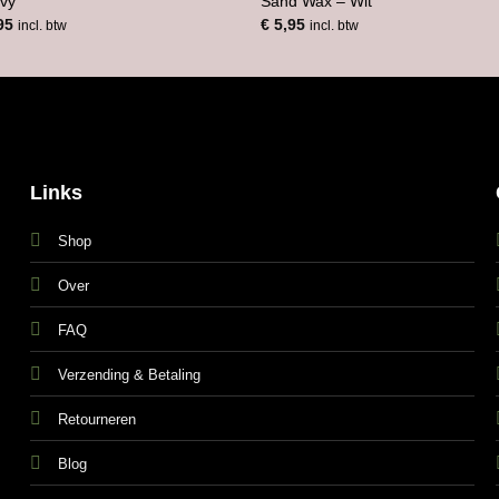
vy’
Sand Wax – Wit
Prijsklasse:
95
€
5,95
incl. btw
incl. btw
€ 6,95
tot
€ 8,95
Links
Shop
Over
FAQ
Verzending & Betaling
Retourneren
Blog