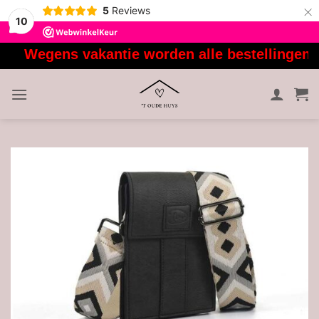
×
5
Reviews
10
Ga
Wegens vakantie worden alle bestellingen va
naar
inhoud