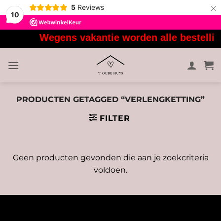
×
5
Reviews
10
Ga
Wegens vakantie worden alle bestellin
naar
inhoud
PRODUCTEN GETAGGED “VERLENGKETTING”
FILTER
Geen producten gevonden die aan je zoekcriteria
voldoen.