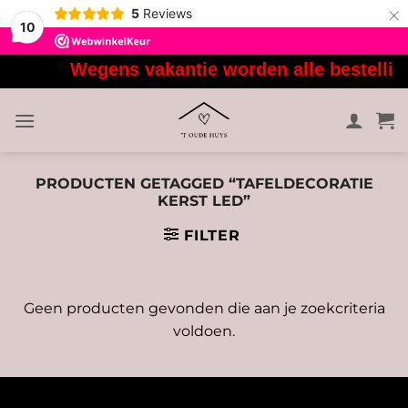
×
5
Reviews
10
Ga
Wegens vakantie worden alle bestellin
naar
inhoud
PRODUCTEN GETAGGED “TAFELDECORATIE
KERST LED”
FILTER
Geen producten gevonden die aan je zoekcriteria
voldoen.