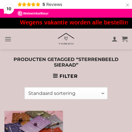
×
5
Reviews
10
Ga
Wegens vakantie worden alle bestellinge
naar
inhoud
PRODUCTEN GETAGGED “STERRENBEELD
SIERAAD”
FILTER