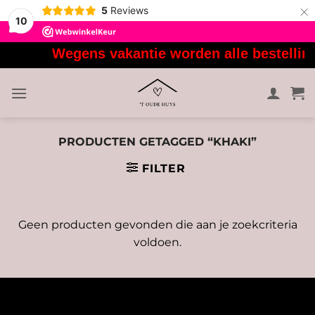
×
5
Reviews
10
Ga
Wegens vakantie worden alle bestelling
naar
inhoud
PRODUCTEN GETAGGED “KHAKI”
FILTER
Geen producten gevonden die aan je zoekcriteria
voldoen.