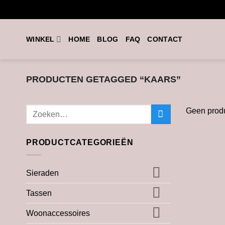
Ga
naar
inhoud
WINKEL
HOME
BLOG
FAQ
CONTACT
PRODUCTEN GETAGGED “KAARS”
Zoeken
Geen produ
naar:
PRODUCTCATEGORIEËN
Sieraden
Tassen
Woonaccessoires