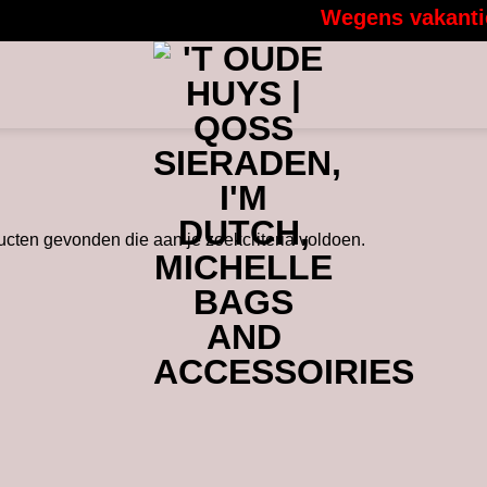
Wegens vakantie 
cten gevonden die aan je zoekcriteria voldoen.