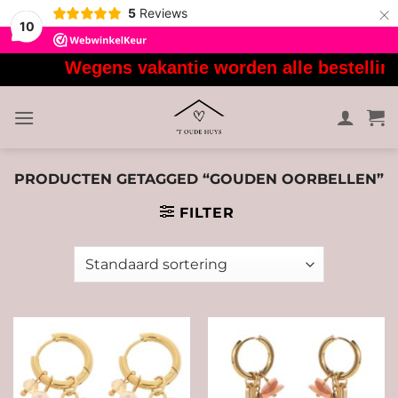
×
5
Reviews
10
Ga
Wegens vakantie worden alle bestellinge
naar
inhoud
PRODUCTEN GETAGGED “GOUDEN OORBELLEN”
FILTER