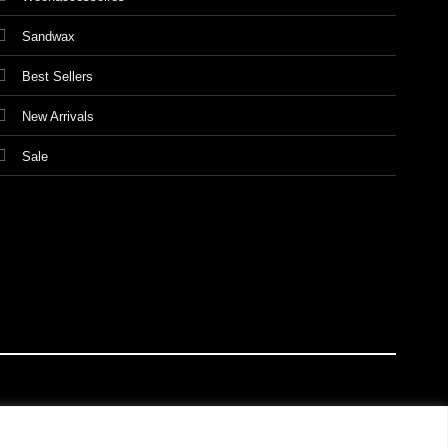
Sandwax
Best Sellers
New Arrivals
Sale
E VOORWAARDEN
PRIVACY & COOKIES
DISCLAIMER