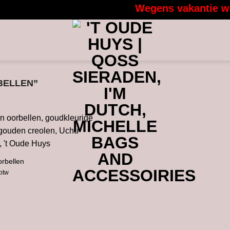
Wegens vakantie word
BELLEN”
orbellen
 btw