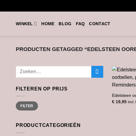
Ga
naar
inhoud
WINKEL
HOME
BLOG
FAQ
CONTACT
PRODUCTEN GETAGGED “EDELSTEEN OOR
Zoeken
naar:
FILTEREN OP PRIJS
Edelsteen o
€
19,95
incl.
Min.
Max.
FILTER
prijs
prijs
PRODUCTCATEGORIEËN