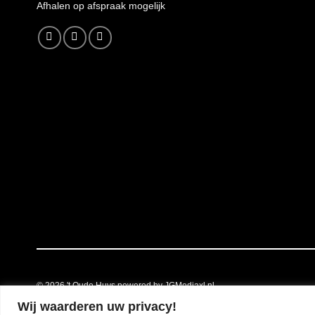
A
fhalen op afspraak mogelijk
© 2026
't Oude Huys powered by JGMediaxl.nl
Wij waarderen uw privacy!