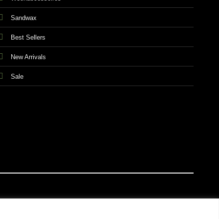
Sandwax
Best Sellers
New Arrivals
Sale
E VOORWAARDEN
PRIVACY & COOKIES
DISCLAIMER