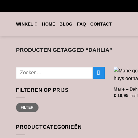
Ga
naar
inhoud
WINKEL
HOME
BLOG
FAQ
CONTACT
PRODUCTEN GETAGGED “DAHLIA”
Zoeken
naar:
Marie – Dah
FILTEREN OP PRIJS
€
19,95
incl.
Min.
Max.
FILTER
prijs
prijs
PRODUCTCATEGORIEËN