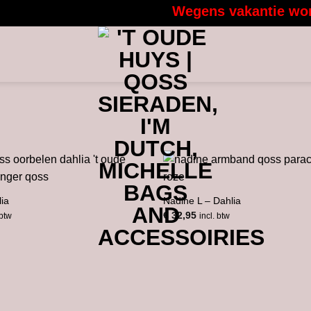
Wegens vakantie worde
lia
Nadine L – Dahlia
€
32,95
 btw
incl. btw