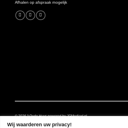
A
fhalen op afspraak mogelijk
© 2026
't Oude Huys powered by JGMediaxl.nl
Wij waarderen uw privacy!