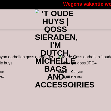
Wegens vakantie worde
yon
Marie – Canyon
€
19,95
 btw
incl. btw