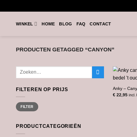
Ga
naar
inhoud
WINKEL
HOME
BLOG
FAQ
CONTACT
PRODUCTEN GETAGGED “CANYON”
Zoeken
naar:
Anky – Can
FILTEREN OP PRIJS
€
22,95
incl.
Min.
Max.
FILTER
prijs
prijs
PRODUCTCATEGORIEËN