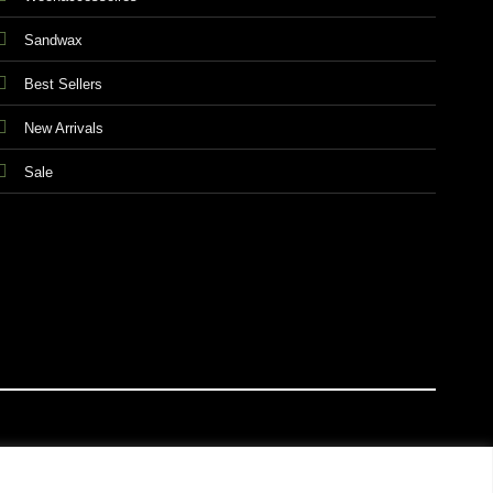
Sandwax
Best Sellers
New Arrivals
Sale
E VOORWAARDEN
PRIVACY & COOKIES
DISCLAIMER