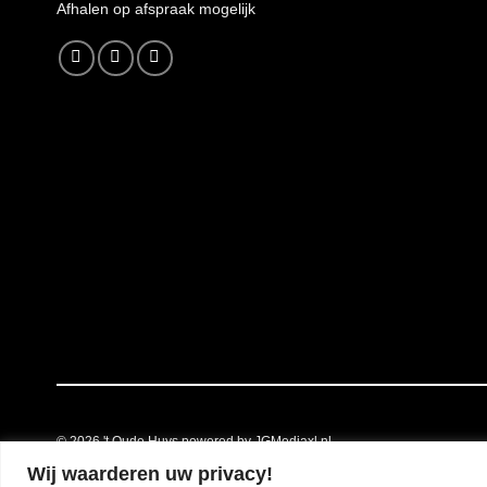
A
fhalen op afspraak mogelijk
© 2026
't Oude Huys powered by JGMediaxl.nl
Wij waarderen uw privacy!