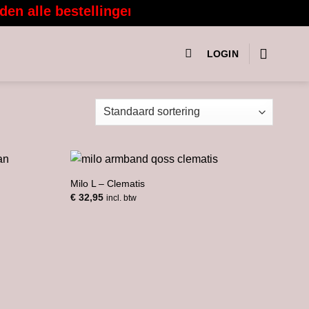
 alle bestellingen vanaf 3 augustus weer met
LOGIN
Milo L – Clematis
€
32,95
incl. btw