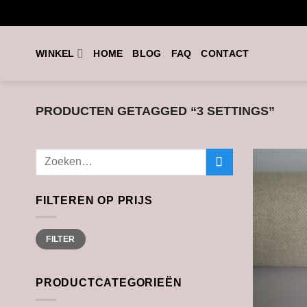
Ga
naar
inhoud
WINKEL
HOME
BLOG
FAQ
CONTACT
PRODUCTEN GETAGGED “3 SETTINGS”
Zoeken
naar:
FILTEREN OP PRIJS
Min.
Max.
FILTER
prijs
prijs
PRODUCTCATEGORIEËN