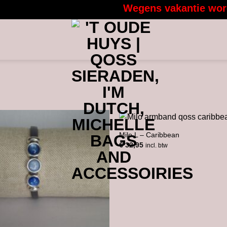
Wegens vakantie worden
Milo L – Caribbean
€
32,95
incl. btw