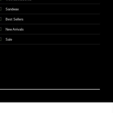
Sandwax
Best Sellers
New Arrivals
Sale
E VOORWAARDEN
PRIVACY & COOKIES
DISCLAIMER