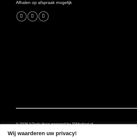
A
fhalen op afspraak mogelijk
© 2026
't Oude Huys powered by JGMediaxl.nl
Wij waarderen uw privacy!